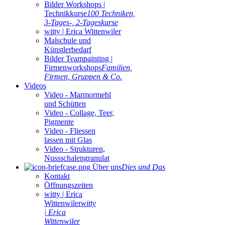
Bilder Workshops |
Technikkurse
100 Techniken,
3-Tages-, 2-Tageskurse
witty | Erica Wittenwiler
Malschule und
Künstlerbedarf
Bilder Teampainting |
Firmenworkshops
Familien,
Firmen, Gruppen & Co.
Videos
Video - Marmormehl
und Schütten
Video - Collage, Teer,
Pigmente
Video - Fliessen
lassen mit Glas
Video - Strukturen,
Nussschalengranulat
Über uns
Dies und Das
Kontakt
Öffnungszeiten
witty | Erica
Wittenwiler
witty
| Erica
Wittenwiler