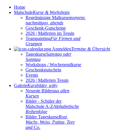
Home
Malschule
Kurse & Workshops
Regelmässige Malkurse
morgens,
nachmittags, abends
Geschenk-Gutscheine
2026 | Malferien im Tessin
Teampainting
Für Firmen und
Gruppen
Anmelden
Termine & Übersicht
Tageskurse
Samstag oder
Sonntag
Workshops / Wochenendkurse
Geschenkgutschein
Events
2026 | Malferien Tessin
Galerie
Kursbilder, witty
Neueste Bilder
aus allen
Kursen
Bilder - Schüler der
Malschule A-Z
Alphabetische
Reihenfolge
Bilder Tageskurse
Rost,
Wachs, Weiss, Patina, Teer
und Co.