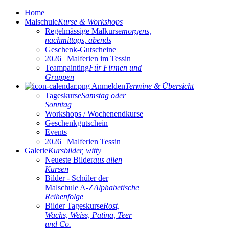
Home
Malschule
Kurse & Workshops
Regelmässige Malkurse
morgens,
nachmittags, abends
Geschenk-Gutscheine
2026 | Malferien im Tessin
Teampainting
Für Firmen und
Gruppen
Anmelden
Termine & Übersicht
Tageskurse
Samstag oder
Sonntag
Workshops / Wochenendkurse
Geschenkgutschein
Events
2026 | Malferien Tessin
Galerie
Kursbilder, witty
Neueste Bilder
aus allen
Kursen
Bilder - Schüler der
Malschule A-Z
Alphabetische
Reihenfolge
Bilder Tageskurse
Rost,
Wachs, Weiss, Patina, Teer
und Co.