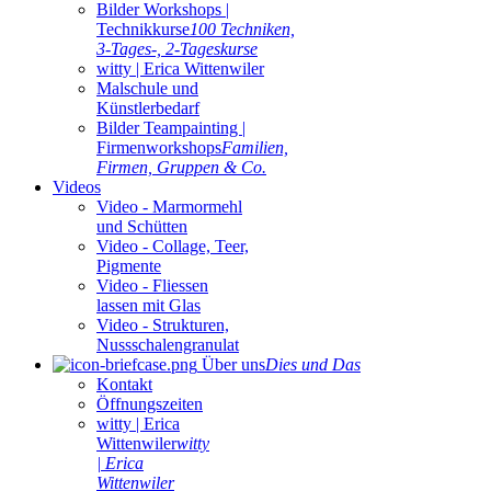
Bilder Workshops |
Technikkurse
100 Techniken,
3-Tages-, 2-Tageskurse
witty | Erica Wittenwiler
Malschule und
Künstlerbedarf
Bilder Teampainting |
Firmenworkshops
Familien,
Firmen, Gruppen & Co.
Videos
Video - Marmormehl
und Schütten
Video - Collage, Teer,
Pigmente
Video - Fliessen
lassen mit Glas
Video - Strukturen,
Nussschalengranulat
Über uns
Dies und Das
Kontakt
Öffnungszeiten
witty | Erica
Wittenwiler
witty
| Erica
Wittenwiler