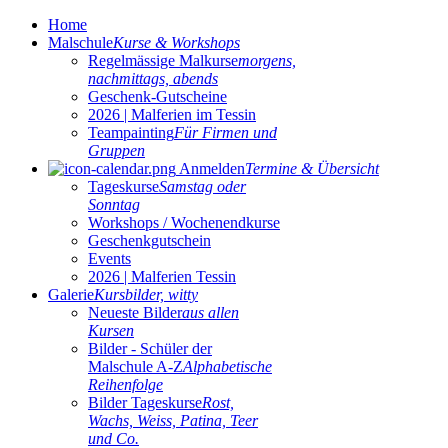
Home
Malschule
Kurse & Workshops
Regelmässige Malkurse
morgens,
nachmittags, abends
Geschenk-Gutscheine
2026 | Malferien im Tessin
Teampainting
Für Firmen und
Gruppen
Anmelden
Termine & Übersicht
Tageskurse
Samstag oder
Sonntag
Workshops / Wochenendkurse
Geschenkgutschein
Events
2026 | Malferien Tessin
Galerie
Kursbilder, witty
Neueste Bilder
aus allen
Kursen
Bilder - Schüler der
Malschule A-Z
Alphabetische
Reihenfolge
Bilder Tageskurse
Rost,
Wachs, Weiss, Patina, Teer
und Co.