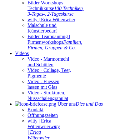
Bilder Workshops |
Technikkurse
100 Techniken,
3-Tages-, 2-Tageskurse
witty | Erica Wittenwiler
Malschule und
Künstlerbedarf
Bilder Teampainting |
Firmenworkshops
Familien,
Firmen, Gruppen & Co.
Videos
Video - Marmormehl
und Schütten
Video - Collage, Teer,
Pigmente
Video - Fliessen
lassen mit Glas
Video - Strukturen,
Nussschalengranulat
Über uns
Dies und Das
Kontakt
Öffnungszeiten
witty | Erica
Wittenwiler
witty
| Erica
Wittenwiler