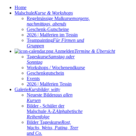
Home
Malschule
Kurse & Workshops
Regelmässige Malkurse
morgens,
nachmittags, abends
Geschenk-Gutscheine
2026 | Malferien im Tessin
Teampainting
Für Firmen und
Gruppen
Anmelden
Termine & Übersicht
Tageskurse
Samstag oder
Sonntag
Workshops / Wochenendkurse
Geschenkgutschein
Events
2026 | Malferien Tessin
Galerie
Kursbilder, witty
Neueste Bilder
aus allen
Kursen
Bilder - Schüler der
Malschule A-Z
Alphabetische
Reihenfolge
Bilder Tageskurse
Rost,
Wachs, Weiss, Patina, Teer
und Co.