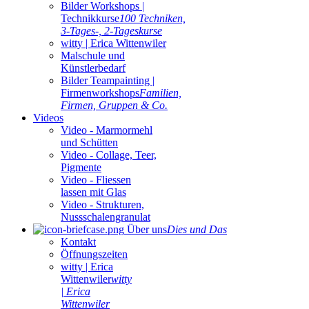
Bilder Workshops |
Technikkurse
100 Techniken,
3-Tages-, 2-Tageskurse
witty | Erica Wittenwiler
Malschule und
Künstlerbedarf
Bilder Teampainting |
Firmenworkshops
Familien,
Firmen, Gruppen & Co.
Videos
Video - Marmormehl
und Schütten
Video - Collage, Teer,
Pigmente
Video - Fliessen
lassen mit Glas
Video - Strukturen,
Nussschalengranulat
Über uns
Dies und Das
Kontakt
Öffnungszeiten
witty | Erica
Wittenwiler
witty
| Erica
Wittenwiler