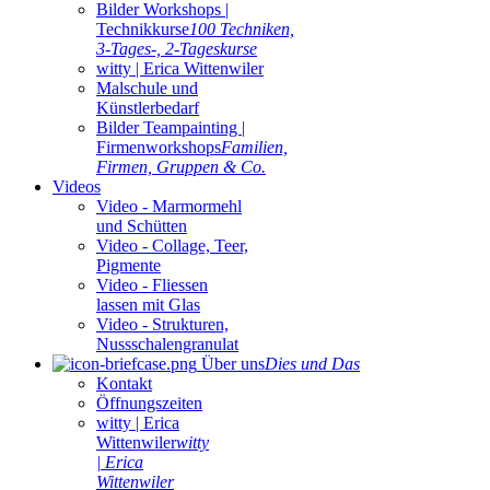
Bilder Workshops |
Technikkurse
100 Techniken,
3-Tages-, 2-Tageskurse
witty | Erica Wittenwiler
Malschule und
Künstlerbedarf
Bilder Teampainting |
Firmenworkshops
Familien,
Firmen, Gruppen & Co.
Videos
Video - Marmormehl
und Schütten
Video - Collage, Teer,
Pigmente
Video - Fliessen
lassen mit Glas
Video - Strukturen,
Nussschalengranulat
Über uns
Dies und Das
Kontakt
Öffnungszeiten
witty | Erica
Wittenwiler
witty
| Erica
Wittenwiler