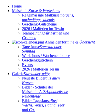
Home
Malschule
Kurse & Workshops
Regelmässige Malkurse
morgens,
nachmittags, abends
Geschenk-Gutscheine
2026 | Malferien im Tessin
Teampainting
Für Firmen und
Gruppen
Anmelden
Termine & Übersicht
Tageskurse
Samstag oder
Sonntag
Workshops / Wochenendkurse
Geschenkgutschein
Events
2026 | Malferien Tessin
Galerie
Kursbilder, witty
Neueste Bilder
aus allen
Kursen
Bilder - Schüler der
Malschule A-Z
Alphabetische
Reihenfolge
Bilder Tageskurse
Rost,
Wachs, Weiss, Patina, Teer
und Co.