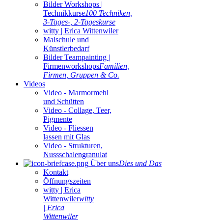
Bilder Workshops |
Technikkurse
100 Techniken,
3-Tages-, 2-Tageskurse
witty | Erica Wittenwiler
Malschule und
Künstlerbedarf
Bilder Teampainting |
Firmenworkshops
Familien,
Firmen, Gruppen & Co.
Videos
Video - Marmormehl
und Schütten
Video - Collage, Teer,
Pigmente
Video - Fliessen
lassen mit Glas
Video - Strukturen,
Nussschalengranulat
Über uns
Dies und Das
Kontakt
Öffnungszeiten
witty | Erica
Wittenwiler
witty
| Erica
Wittenwiler