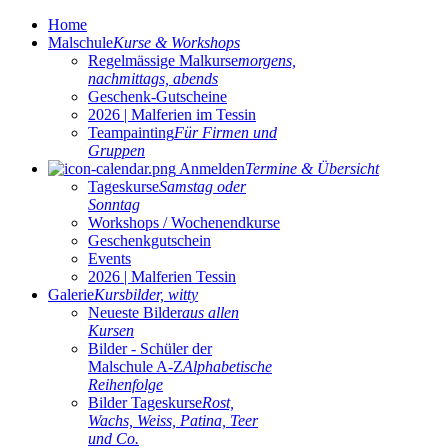
Home
Malschule
Kurse & Workshops
Regelmässige Malkurse
morgens,
nachmittags, abends
Geschenk-Gutscheine
2026 | Malferien im Tessin
Teampainting
Für Firmen und
Gruppen
Anmelden
Termine & Übersicht
Tageskurse
Samstag oder
Sonntag
Workshops / Wochenendkurse
Geschenkgutschein
Events
2026 | Malferien Tessin
Galerie
Kursbilder, witty
Neueste Bilder
aus allen
Kursen
Bilder - Schüler der
Malschule A-Z
Alphabetische
Reihenfolge
Bilder Tageskurse
Rost,
Wachs, Weiss, Patina, Teer
und Co.