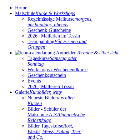
Home
Malschule
Kurse & Workshops
Regelmässige Malkurse
morgens,
nachmittags, abends
Geschenk-Gutscheine
2026 | Malferien im Tessin
Teampainting
Für Firmen und
Gruppen
Anmelden
Termine & Übersicht
Tageskurse
Samstag oder
Sonntag
Workshops / Wochenendkurse
Geschenkgutschein
Events
2026 | Malferien Tessin
Galerie
Kursbilder, witty
Neueste Bilder
aus allen
Kursen
Bilder - Schüler der
Malschule A-Z
Alphabetische
Reihenfolge
Bilder Tageskurse
Rost,
Wachs, Weiss, Patina, Teer
und Co.