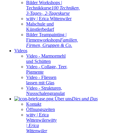
Bilder Workshops |
Technikkurse
100 Techniken,
3-Tages-, 2-Tageskurse
witty | Erica Wittenwiler
Malschule und
Künstlerbedarf
Bilder Teampainting |
Firmenworkshops
Familien,
Firmen, Gruppen & Co.
Videos
Video - Marmormehl
und Schütten
Video - Collage, Teer,
Pigmente
Video - Fliessen
lassen mit Glas
Video - Strukturen,
Nussschalengranulat
Über uns
Dies und Das
Kontakt
Öffnungszeiten
witty | Erica
Wittenwiler
witty
| Erica
Wittenwiler