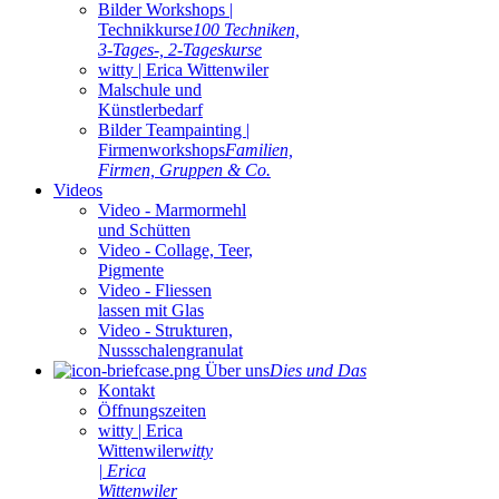
Bilder Workshops |
Technikkurse
100 Techniken,
3-Tages-, 2-Tageskurse
witty | Erica Wittenwiler
Malschule und
Künstlerbedarf
Bilder Teampainting |
Firmenworkshops
Familien,
Firmen, Gruppen & Co.
Videos
Video - Marmormehl
und Schütten
Video - Collage, Teer,
Pigmente
Video - Fliessen
lassen mit Glas
Video - Strukturen,
Nussschalengranulat
Über uns
Dies und Das
Kontakt
Öffnungszeiten
witty | Erica
Wittenwiler
witty
| Erica
Wittenwiler