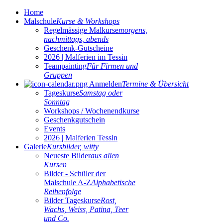
Home
Malschule
Kurse & Workshops
Regelmässige Malkurse
morgens,
nachmittags, abends
Geschenk-Gutscheine
2026 | Malferien im Tessin
Teampainting
Für Firmen und
Gruppen
Anmelden
Termine & Übersicht
Tageskurse
Samstag oder
Sonntag
Workshops / Wochenendkurse
Geschenkgutschein
Events
2026 | Malferien Tessin
Galerie
Kursbilder, witty
Neueste Bilder
aus allen
Kursen
Bilder - Schüler der
Malschule A-Z
Alphabetische
Reihenfolge
Bilder Tageskurse
Rost,
Wachs, Weiss, Patina, Teer
und Co.